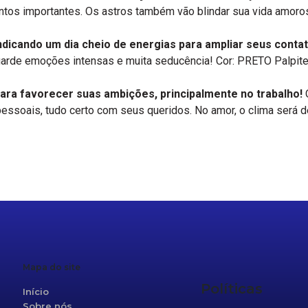
ntos importantes. Os astros também vão blindar sua vida amoros
ndicando um dia cheio de energias para ampliar seus conta
guarde emoções intensas e muita seducência! Cor: PRETO Palpites
ra favorecer suas ambições, principalmente no trabalho!
O
pessoais, tudo certo com seus queridos. No amor, o clima será 
r
re
Mapa do site
Políticas
Início
Sobre nós