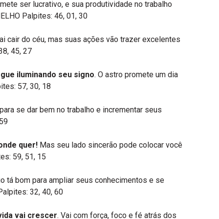
mete ser lucrativo, e sua produtividade no trabalho
ELHO Palpites: 46, 01, 30
vai cair do céu, mas suas ações vão trazer excelentes
38, 45, 27
egue iluminando seu signo
. O astro promete um dia
tes: 57, 30, 18
ara se dar bem no trabalho e incrementar seus
 59
onde quer!
Mas seu lado sincerão pode colocar você
s: 59, 51, 15
io tá bom para ampliar seus conhecimentos e se
lpites: 32, 40, 60
ida vai crescer
. Vai com força, foco e fé atrás dos