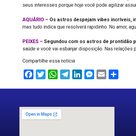
seus interesses porque hoje você pode agilizar assu
AQUÁRIO –
Os astros despejam vibes incríveis, i
mas tudo indica que resolverá rapidinho. No amor, a
PEIXES –
Segundou com os astros de prontidão pa
saúde e você vai esbanjar disposição. Nas relações 
Compartilhe essa notícia
Facebook
Twitter
WhatsApp
Telegram
LinkedIn
Messenge
Email
Sha