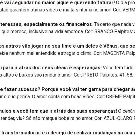
ê vai segundar no maior pique e querendo faturar!
O dia pro
lutão garantem ótimas vibes e muita sintonia no amor! Cor: VERM
nteresses, especialmente os financeiros
. Tá certo que nada 
 que merece, inclusive na vida amorosa. Cor: BRANCO Palpites: 
ros astros vão jogar no seu time e um deles é Vênus, que s
eixe nenhum mal entendido estragar o clima. Cor: MAGENTA Palpi
para ir atrás dos seus ideais e esperanças!
Você tem tudo p
altos e baixos vão rondar o amor. Cor: PRETO Palpites: 41, 58,
 e fazer sucesso? Porque você vai ter garra para chegar a
 o que pensa. O amor conta com boas vibes. Cor: CREME Palpite
ulos e você tem que ir atrás das suas esperanças!
O cenár
render, viu? Só não marque bobeira no amor. Cor: AZUL-CLARO Pa
ransformadoras e o desejo de realizar mudanças na sua v