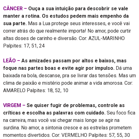
CÂNCER –
Ouça a sua intuição para descobrir se vale
manter a rotina. Os estudos pedem mais empenho da
sua parte.
Mas a Lua protege seus interesses, e você vai
correr atrás do que realmente importa! No amor, pode curtir
altas doses de carinho e diversão. Cor: AZUL-MARINHO
Palpites: 17, 51, 24
LEÃO –
As amizades passam por altos e baixos, mas
foque nas partes boas e evite agir por impulso.
Dá uma
baixada na bola, descanse, pra se livrar das tensões. Mas um
clima de paixão e mistério pode animar a vida amorosa. Cor:
AMARELO Palpites: 18, 52, 10
VIRGEM –
Se quiser fugir de problemas, controle as
críticas e escolha as palavras com cuidado.
Seu foco fica
na carreira, mas você vai chegar mais longe se agir na
surdina. No amor, a sintonia cresce e as estrelas prometem
momentos divertidos. Cor: VERMELHO Palpites: 57, 55, 30