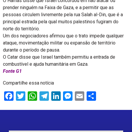
O Hamas disse que Israel concordou em não atacar ou
prender ninguém na Faixa de Gaza, e a permitir que as
pessoas circulem livremente pela rua Salah al-Din, que é a
principal estrada pela qual muitos palestinos fugiram do
norte do território.
Um dos negociadores afirmou que o trato impede qualquer
ataque, movimentação militar ou expansão de território
durante o período de pausa.
O Catar disse que Israel também permitiu a entrada de
combustível e ajuda humanitária em Gaza.
Fonte G1
Compartilhe essa notícia
Facebook
Twitter
WhatsApp
Telegram
LinkedIn
Messenger
Email
Share