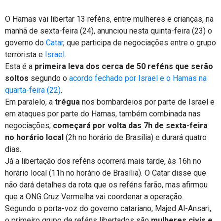
O Hamas vai libertar 13 reféns, entre mulheres e crianças, na
manhã de sexta-feira (24), anunciou nesta quinta-feira (23) o
governo do
Catar
, que participa de negociações entre o grupo
terrorista e
Israel
.
Esta é a
primeira leva dos cerca de 50 reféns que serão
soltos
segundo o
acordo fechado por Israel e o Hamas na
quarta-feira (22)
.
Em paralelo, a
trégua
nos bombardeios por parte de Israel e
em ataques por parte do Hamas, também combinada nas
negociações,
começará por volta das 7h de sexta-feira
no horário local
(2h no horário de Brasília) e durará quatro
dias.
Já a libertação dos reféns ocorrerá mais tarde, às 16h no
horário local (11h no horário de Brasília). O Catar disse que
não dará detalhes da rota que os reféns farão, mas afirmou
que a ONG Cruz Vermelha vai coordenar a operação.
Segundo o porta-voz do governo catariano, Majed Al-Ansari,
o primeiro grupo de reféns libertados são
mulheres civis e