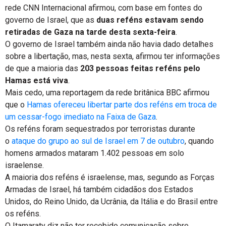
rede CNN Internacional afirmou, com base em fontes do
governo de Israel, que as
duas reféns estavam sendo
retiradas de Gaza na tarde desta sexta-feira
.
O governo de Israel também ainda não havia dado detalhes
sobre a libertação, mas, nesta sexta, afirmou ter informações
de que a maioria das
203 pessoas feitas reféns pelo
Hamas está viva
.
Mais cedo, uma reportagem da rede britânica BBC afirmou
que o
Hamas ofereceu libertar parte dos reféns em troca de
um cessar-fogo imediato na Faixa de Gaza
.
Os reféns foram sequestrados por terroristas durante
o
ataque do grupo ao sul de Israel em 7 de outubro
, quando
homens armados mataram 1.402 pessoas em solo
israelense.
A maioria dos reféns é israelense, mas, segundo as Forças
Armadas de Israel, há também cidadãos dos Estados
Unidos, do Reino Unido, da Ucrânia, da Itália e do Brasil entre
os reféns.
O Itamaraty diz não ter recebido comunicação sobre