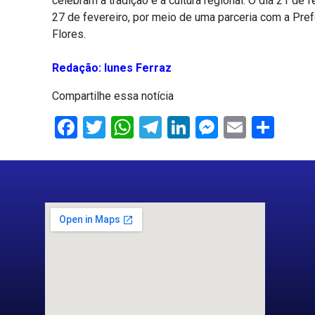
celebram a tradição e a cultura regional. O dia 21 de
27 de fevereiro, por meio de uma parceria com a Pre
Flores.
Redação: Iunes Ferraz
Compartilhe essa notícia
Facebook
Twitter
WhatsApp
Telegram
LinkedIn
Messenge
Email
Sha