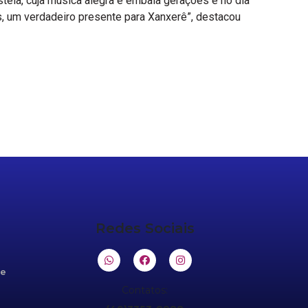
stela, cuja música alegra e embala gerações e no dia
s, um verdadeiro presente para Xanxerê”, destacou
Redes Sociais
de
Contatos: