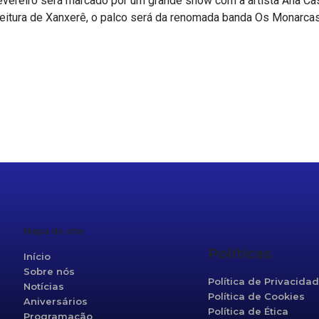
 fevereiro será marcado por um grande show com a artista Ana Ca
feitura de Xanxerê, o palco será da renomada banda Os Monarca
r
re
Mapa do site
Políticas
Início
Sobre nós
Política de Privacida
Notícias
Política de Cookies
Aniversários
Política de Ética
Programação