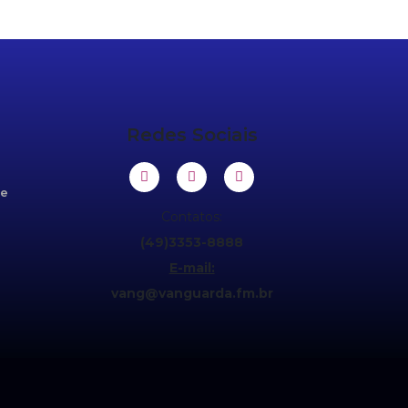
Redes Sociais
de
Contatos:
(49)3353-8888
E-mail:
vang@vanguarda.fm.br