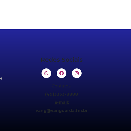
Redes Sociais
de
Contatos:
(49)3353-8888
E-mail:
vang@vanguarda.fm.br