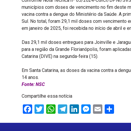
Conforme Nota Técnica nº 65/2024-CGICI/DPNI/SVSA
municípios com doses de vencimento no fim deste m
vacina contra a dengue do Ministério da Saúde. A pri
Sul. No total, foram 29,1 mil doses com vencimento
em janeiro de 2025, foi recebida no início de abril e
Das 29,1 mil doses entregues para Joinville e Jaragu
para a região da Grande Florianópolis, foram aplicada
Catarina (DIVE) na segunda-feira (15).
Em Santa Catarina, as doses da vacina contra a den
14 anos.
Fonte: NSC
Compartilhe essa notícia
Facebook
Twitter
WhatsApp
Telegram
LinkedIn
Messenge
Email
Sha