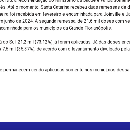
/MS, a recomendação do Ministério da Saúde é válida soment
ês. Até o momento, Santa Catarina recebeu duas remessas de 
meira foi recebida em fevereiro e encaminhada para Joinville e J
 em junho de 2024. A segunda remessa, de 21,6 mil doses com v
 encaminhada para os municípios da Grande Florianópolis.
á do Sul, 21,2 mil (73,12%) já foram aplicadas. Já das doses en
s 7,6 mil (35,37%), de acordo com o levantamento divulgado pela
gue permanecem sendo aplicadas somente nos municípios dessas
r
re