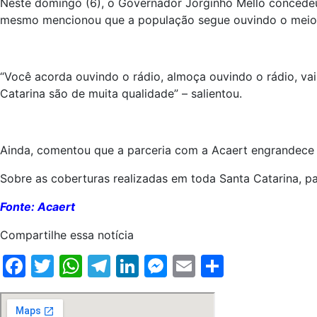
Neste domingo (6), o Governador Jorginho Mello concedeu 
mesmo mencionou que a população segue ouvindo o meio d
“Você acorda ouvindo o rádio, almoça ouvindo o rádio, va
Catarina são de muita qualidade” – salientou.
Ainda, comentou que a parceria com a Acaert engrandece 
Sobre as coberturas realizadas em toda Santa Catarina, p
Fonte: Acaert
Compartilhe essa notícia
Facebook
Twitter
WhatsApp
Telegram
LinkedIn
Messenger
Email
Share