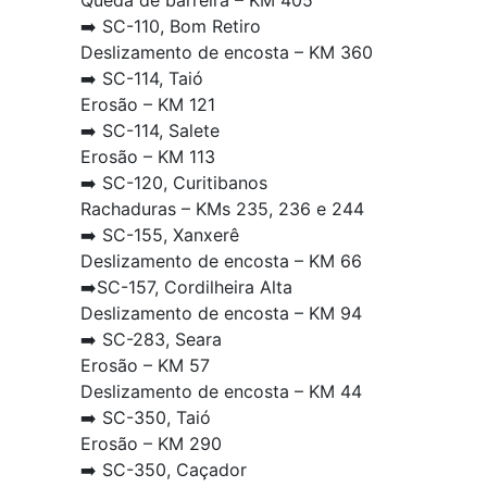
Queda de barreira – KM 405
➡️ SC-110, Bom Retiro
Deslizamento de encosta – KM 360
➡️ SC-114, Taió
Erosão – KM 121
➡️ SC-114, Salete
Erosão – KM 113
➡️ SC-120, Curitibanos
Rachaduras – KMs 235, 236 e 244
➡️ SC-155, Xanxerê
Deslizamento de encosta – KM 66
➡️SC-157, Cordilheira Alta
Deslizamento de encosta – KM 94
➡️ SC-283, Seara
Erosão – KM 57
Deslizamento de encosta – KM 44
➡️ SC-350, Taió
Erosão – KM 290
➡️ SC-350, Caçador