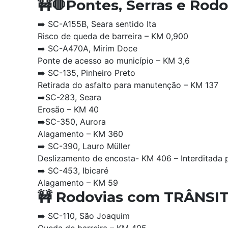
🚧🛑Pontes, Serras e Rod
➡️ SC-A155B, Seara sentido Ita
Risco de queda de barreira – KM 0,900
➡️ SC-A470A, Mirim Doce
Ponte de acesso ao município – KM 3,6
➡️ SC-135, Pinheiro Preto
Retirada do asfalto para manutenção – KM 137
➡️SC-283, Seara
Erosão – KM 40
➡️SC-350, Aurora
Alagamento – KM 360
➡️ SC-390, Lauro Müller
Deslizamento de encosta- KM 406 – Interditada
➡️ SC-453, Ibicaré
Alagamento – KM 59
🚧 Rodovias com TRÂNSI
➡️ SC-110, São Joaquim