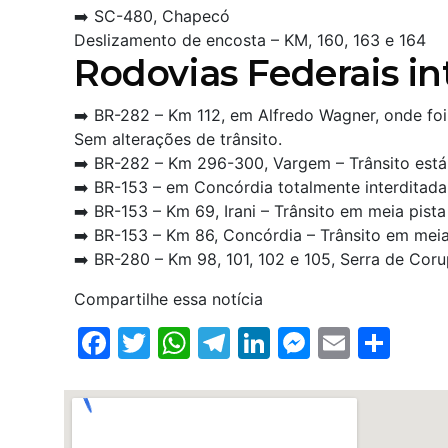
➡️ SC-480, Chapecó
Deslizamento de encosta – KM, 160, 163 e 164
Rodovias Federais in
➡️ BR-282 – Km 112, em Alfredo Wagner, onde foi
Sem alterações de trânsito.
➡️ BR-282 – Km 296-300, Vargem – Trânsito está 
➡️ BR-153 – em Concórdia totalmente interditada
➡️ BR-153 – Km 69, Irani – Trânsito em meia pista
➡️ BR-153 – Km 86, Concórdia – Trânsito em meia p
➡️ BR-280 – Km 98, 101, 102 e 105, Serra de Cor
Compartilhe essa notícia
Facebook
Twitter
WhatsApp
Telegram
LinkedIn
Messenge
Email
Sha