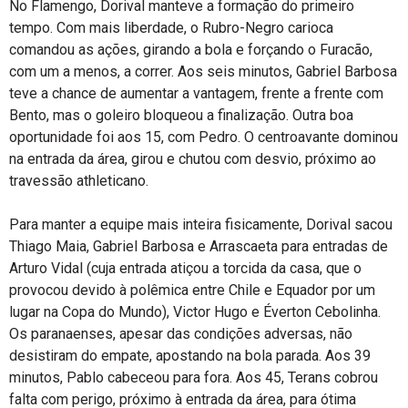
No Flamengo, Dorival manteve a formação do primeiro
tempo. Com mais liberdade, o Rubro-Negro carioca
comandou as ações, girando a bola e forçando o Furacão,
com um a menos, a correr. Aos seis minutos, Gabriel Barbosa
teve a chance de aumentar a vantagem, frente a frente com
Bento, mas o goleiro bloqueou a finalização. Outra boa
oportunidade foi aos 15, com Pedro. O centroavante dominou
na entrada da área, girou e chutou com desvio, próximo ao
travessão athleticano.
Para manter a equipe mais inteira fisicamente, Dorival sacou
Thiago Maia, Gabriel Barbosa e Arrascaeta para entradas de
Arturo Vidal (cuja entrada atiçou a torcida da casa, que o
provocou devido à polêmica entre Chile e Equador por um
lugar na Copa do Mundo), Victor Hugo e Éverton Cebolinha.
Os paranaenses, apesar das condições adversas, não
desistiram do empate, apostando na bola parada. Aos 39
minutos, Pablo cabeceou para fora. Aos 45, Terans cobrou
falta com perigo, próximo à entrada da área, para ótima