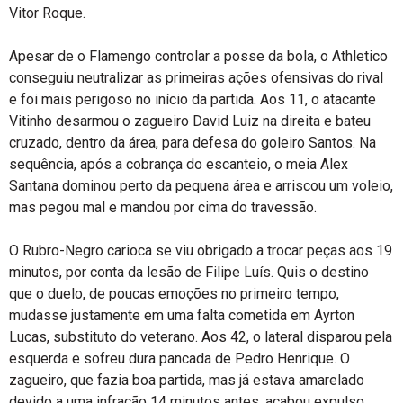
Vitor Roque.
Apesar de o Flamengo controlar a posse da bola, o Athletico
conseguiu neutralizar as primeiras ações ofensivas do rival
e foi mais perigoso no início da partida. Aos 11, o atacante
Vitinho desarmou o zagueiro David Luiz na direita e bateu
cruzado, dentro da área, para defesa do goleiro Santos. Na
sequência, após a cobrança do escanteio, o meia Alex
Santana dominou perto da pequena área e arriscou um voleio,
mas pegou mal e mandou por cima do travessão.
O Rubro-Negro carioca se viu obrigado a trocar peças aos 19
minutos, por conta da lesão de Filipe Luís. Quis o destino
que o duelo, de poucas emoções no primeiro tempo,
mudasse justamente em uma falta cometida em Ayrton
Lucas, substituto do veterano. Aos 42, o lateral disparou pela
esquerda e sofreu dura pancada de Pedro Henrique. O
zagueiro, que fazia boa partida, mas já estava amarelado
devido a uma infração 14 minutos antes, acabou expulso