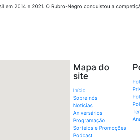
il em 2014 e 2021. O Rubro-Negro conquistou a competiç
nger
il
hare
Mapa do
P
site
Pol
Pr
Início
Pol
Sobre nós
Pol
Notícias
Te
Aniversários
An
Programação
Sorteios e Promoções
Podcast