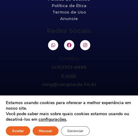
Política de Ética
Termos de Uso
Anuncie
Redes Sociais
Contatos:
(49)3353-8888
E-mail:
vang@vanguarda.fm.br
Estamos usando cookies para oferecer a melhor experiência em
nosso site.
Você pode saber mais sobre quais cookies estamos usando ou
desativá-los em
configurações
.
Aceitar
©2021 Vanguarda 95,5fm. Todos os direitos reservados.
Recusar
Gerenciar