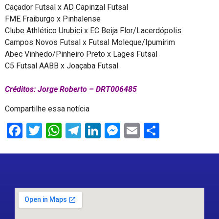
Caçador Futsal x AD Capinzal Futsal
FME Fraiburgo x Pinhalense
Clube Athlético Urubici x EC Beija Flor/Lacerdópolis
Campos Novos Futsal x Futsal Moleque/Ipumirim
Abec Vinhedo/Pinheiro Preto x Lages Futsal
C5 Futsal AABB x Joaçaba Futsal
Créditos: Jorge Roberto – DRT006485
Compartilhe essa notícia
Facebook
Twitter
WhatsApp
Telegram
LinkedIn
Messenger
Email
Share