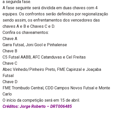
a segunda fase.
A fase seguinte será dividida em duas chaves com 4
equipes. Os confrontos serão definidos por regionalização
sendo assim, os enfrentamentos dos vencedores das
chaves A e B e Chaves C e D.
Confira os chaveamentos:
Chave A
Garra Futsal, Joni Gool e Pinhalense
Chave B
C5 Futsal AABB, AFC Catanduvas e Cel Freitas
Chave C
Abec Vinhedo/Pinheiro Preto, FME Capinzal e Joaçaba
Futsal
Chave D
FME Trombudo Central, CDD Campos Novos Futsal e Monte
Carlo
O início da competição será em 15 de abril.
Créditos: Jorge Roberto – DRT006485