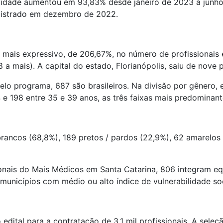
vidade aumentou em 93,83% desde janeiro de 2023 a junh
registrado em dezembro de 2022.
a mais expressivo, de 206,67%, no número de profissionai
 a mais). A capital do estado, Florianópolis, saiu de nove 
lo programa, 687 são brasileiros. Na divisão por gênero, 
4 e 198 entre 35 e 39 anos, as três faixas mais predominant
rancos (68,8%), 189 pretos / pardos (22,9%), 62 amarelos e
onais do Mais Médicos em Santa Catarina, 806 integram eq
municípios com médio ou alto índice de vulnerabilidade soc
edital para a contratação de 3,1 mil profissionais. A seleç