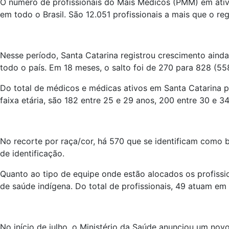
O número de profissionais do Mais Médicos (PMM) em ati
em todo o Brasil. São 12.051 profissionais a mais que o 
Nesse período, Santa Catarina registrou crescimento aind
todo o país. Em 18 meses, o salto foi de 270 para 828 (558
Do total de médicos e médicas ativos em Santa Catarina pe
faixa etária, são 182 entre 25 e 29 anos, 200 entre 30 e 3
No recorte por raça/cor, há 570 que se identificam como b
de identificação.
Quanto ao tipo de equipe onde estão alocados os profissi
de saúde indígena. Do total de profissionais, 49 atuam em 
No início de julho, o Ministério da Saúde anunciou um novo 