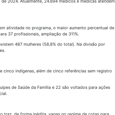
o de 2024. Atualmente, 24.894 médicos e médicas atendem
s em atividade no programa, o maior aumento percentual de
para 37 profissionais, ampliação de 311%.
existem 487 mulheres (58,8% do total). Na divisão por
es.
 cinco indígenas, além de cinco referências sem registro
uipes de Saúde da Família e 22 são voltados para ações
ial.
ão traz, de forma inédita, vagas no regime de cotas para