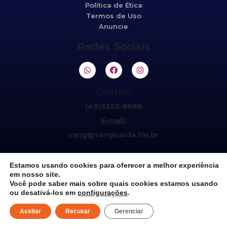
Política de Ética
Termos de Uso
Anuncie
Redes Sociais
Contatos:
(49)3353-8888
E-mail:
vang@vanguarda.fm.br
Estamos usando cookies para oferecer a melhor experiência
em nosso site.
Você pode saber mais sobre quais cookies estamos usando
ou desativá-los em
configurações
.
©2021 Vanguarda 95,5fm. Todos os direitos reservados.
Aceitar
Recusar
Gerenciar