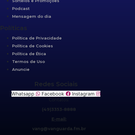
Sorteios e Promoções
Podcast
Mensagem do dia
Políticas
Política de Privacidade
Política de Cookies
Política de Ética
Termos de Uso
Anuncie
Redes Sociais
Whatsapp
Facebook
Instagram
Contatos:
(49)3353-8888
E-mail:
vang@vanguarda.fm.br