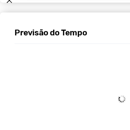
Previsão do Tempo
Xaxim -
04:43,
ago 6,
1
Chuva Le
Wind Gust:
1
Clouds:
Sunrise:
0