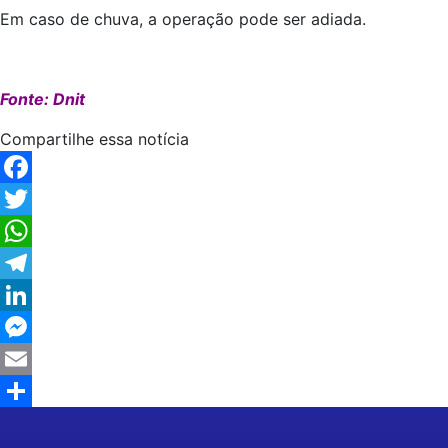
Em caso de chuva, a operação pode ser adiada.
Fonte: Dnit
Compartilhe essa notícia
Facebook
Twitter
WhatsApp
Telegram
LinkedIn
Messenger
Email
Share