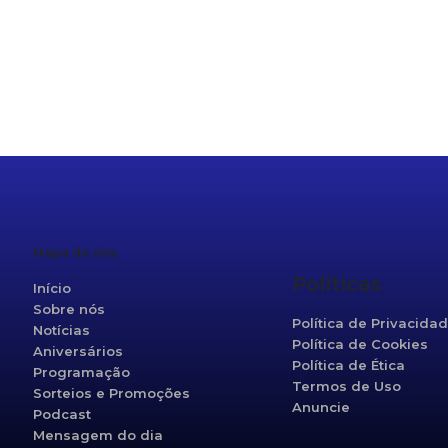
r
re
Mapa do site
Políticas
Início
Sobre nós
Política de Privacida
Notícias
Política de Cookies
Aniversários
Política de Ética
Programação
Termos de Uso
Sorteios e Promoções
Anuncie
Podcast
Mensagem do dia