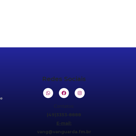
Redes Sociais
de
Contatos:
(49)3353-8888
E-mail:
vang@vanguarda.fm.br