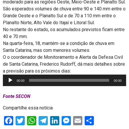
moderado para as regiões Oeste, Meio-Oeste e Planalto Sul.
São esperados volumes de chuva entre 90 e 140 mm entre o
Grande Oeste e o Planalto Sul e de 70 a 110 mm entre o
Planalto Norte, Alto Vale do Itajaí e Litoral Sul.
No restante do estado, os acumulados previstos ficam entre
40 e 70 mm.
Na quarta-feira, 18, mantém-se a condição de chuva em
Santa Catarina, mas com menores volumes.
O o coordenador de Monitoramento e Alerta da Defesa Civil
de Santa Catarina, Frederico Rudorff, dá mais detalhes sobre
a previsão para os próximos dias:
Tocador
00:00
00:00
de
áudio
Fonte SECON
Compartilhe essa notícia
Facebook
Twitter
WhatsApp
Telegram
LinkedIn
Messenger
Email
Share