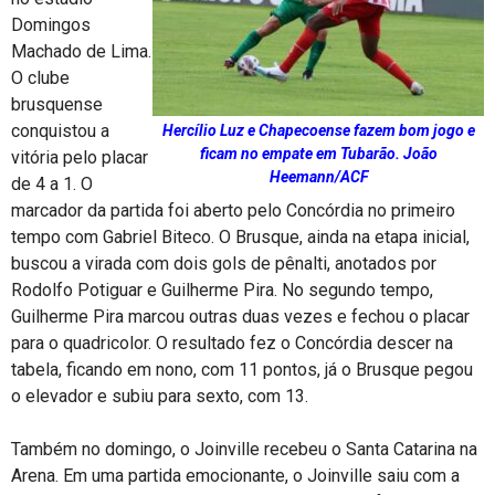
Domingos
Machado de Lima.
O clube
brusquense
conquistou a
Hercílio Luz e Chapecoense fazem bom jogo e
ficam no empate em Tubarão. João
vitória pelo placar
Heemann/ACF
de 4 a 1. O
marcador da partida foi aberto pelo Concórdia no primeiro
tempo com Gabriel Biteco. O Brusque, ainda na etapa inicial,
buscou a virada com dois gols de pênalti, anotados por
Rodolfo Potiguar e Guilherme Pira. No segundo tempo,
Guilherme Pira marcou outras duas vezes e fechou o placar
para o quadricolor. O resultado fez o Concórdia descer na
tabela, ficando em nono, com 11 pontos, já o Brusque pegou
o elevador e subiu para sexto, com 13.
Também no domingo, o Joinville recebeu o Santa Catarina na
Arena. Em uma partida emocionante, o Joinville saiu com a