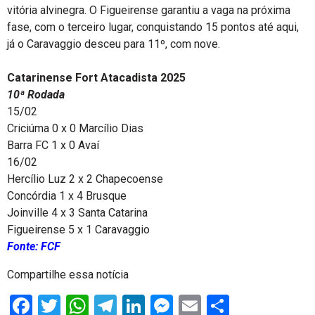
vitória alvinegra. O Figueirense garantiu a vaga na próxima
fase, com o terceiro lugar, conquistando 15 pontos até aqui,
já o Caravaggio desceu para 11º, com nove.
Catarinense Fort Atacadista 2025
10ª Rodada
15/02
Criciúma 0 x 0 Marcílio Dias
Barra FC 1 x 0 Avaí
16/02
Hercílio Luz 2 x 2 Chapecoense
Concórdia 1 x 4 Brusque
Joinville 4 x 3 Santa Catarina
Figueirense 5 x 1 Caravaggio
Fonte: FCF
Compartilhe essa notícia
Facebook
Twitter
WhatsApp
Telegram
LinkedIn
Messenger
Email
Share