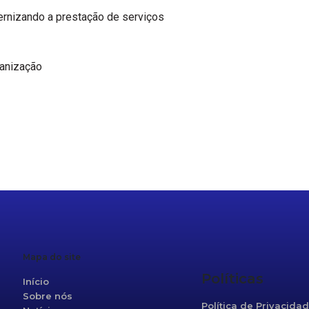
dernizando a prestação de serviços
ganização
r
re
Mapa do site
Políticas
Início
Sobre nós
Política de Privacida