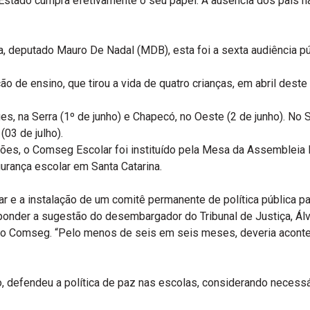
 Estado cumpra efetivamente o seu papel. A ausência dos pais n
, deputado Mauro De Nadal (MDB), esta foi a sexta audiência p
o de ensino, que tirou a vida de quatro crianças, em abril deste 
es, na Serra (1º de junho) e Chapecó, no Oeste (2 de junho). No 
(03 de julho).
ões, o Comseg Escolar foi instituído pela Mesa da Assembleia L
urança escolar em Santa Catarina.
r e a instalação de um comitê permanente de política pública p
onder a sugestão do desembargador do Tribunal de Justiça, Álva
o Comseg. “Pelo menos de seis em seis meses, deveria acontec
jo, defendeu a política de paz nas escolas, considerando necessá