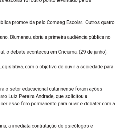
as escolas foi outro ponto levantado pelos
ública promovida pelo Comseg Escolar. Outros quatro
ano, Blumenau, abriu a primeira audiência pública no
Sul, o debate aconteceu em Criciúma, (29 de junho).
egislativa, com o objetivo de ouvir a sociedade para
ara o setor educacional catarinense foram ações
ro Luiz Pereira Andrade, que solicitou a
er esse foro permanente para ouvir e debater com a
ria, a imediata contratação de psicólogos e