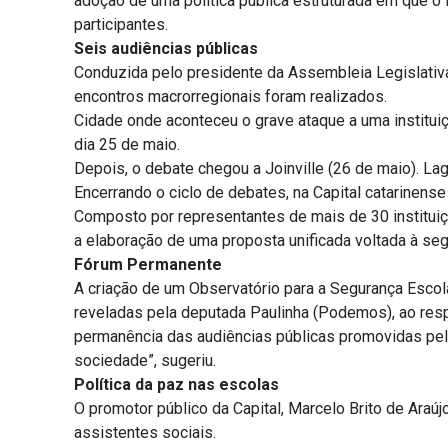
adoção de uma política pública estruturada em que o
participantes.
Seis audiências públicas
Conduzida pelo presidente da Assembleia Legislativa
encontros macrorregionais foram realizados.
Cidade onde aconteceu o grave ataque a uma instituiçã
dia 25 de maio.
Depois, o debate chegou a Joinville (26 de maio). Lag
Encerrando o ciclo de debates, na Capital catarinense 
Composto por representantes de mais de 30 instituiç
a elaboração de uma proposta unificada voltada à seg
Fórum Permanente
A criação de um Observatório para a Segurança Escola
reveladas pela deputada Paulinha (Podemos), ao resp
permanência das audiências públicas promovidas pel
sociedade”, sugeriu.
Política da paz nas escolas
O promotor público da Capital, Marcelo Brito de Araú
assistentes sociais.