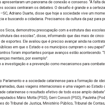
as apresentaram um panorama de conexão e consenso. “A falta de 
 sociais centraram os debates. O desafio é grande e a certeza de
a –SC, Adriano Duarte, disse que hoje a sociedade vive um mome
cia e buscando a cidadania. Precisamos da cultura da paz para 
ntos Sicca, demonstrou preocupação com a estrutura das escola
strutura das escolas”, disse, informando que das mais de cinco
de esportes. Ele avaliou que é preciso avançar ainda na contrata
s públicas em que o Estado e os municípios cumpram o seu papel”
contros foram importantes porque avanços estão acontecendo. 
oenças mentais, por exemplo”.
a investigação e a prevenção como mecanismos para combater a
o Parlamento e a sociedade catarinense para a formação de idei
gramadas, duas viagens internacionais e uma viagem ao Estado 
de catarinense o resultado efetivo de todo esse amplo debate”
eputados Mário Motta (PSD), Gerri Consoli (PSD), Paulinha (Po
 Tribunal de Justiça, Ministério Público, Tribunal de Contas, Po