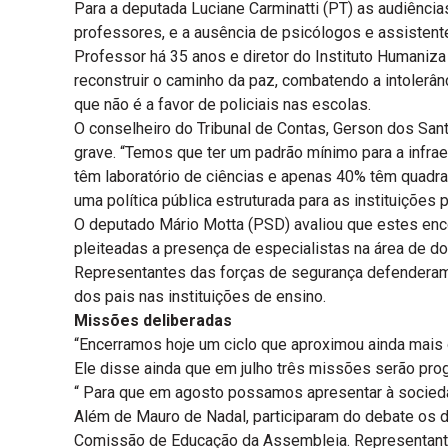
Para a deputada Luciane Carminatti (PT) as audiênci
professores, e a ausência de psicólogos e assistentes
Professor há 35 anos e diretor do Instituto Humaniz
reconstruir o caminho da paz, combatendo a intolerân
que não é a favor de policiais nas escolas.
O conselheiro do Tribunal de Contas, Gerson dos Sa
grave. “Temos que ter um padrão mínimo para a infrae
têm laboratório de ciências e apenas 40% têm quadra 
uma política pública estruturada para as instituiçõe
O deputado Mário Motta (PSD) avaliou que estes en
pleiteadas a presença de especialistas na área de d
Representantes das forças de segurança defenderam 
dos pais nas instituições de ensino.
Missões deliberadas
“Encerramos hoje um ciclo que aproximou ainda mais 
Ele disse ainda que em julho três missões serão pro
“ Para que em agosto possamos apresentar à socieda
Além de Mauro de Nadal, participaram do debate os d
Comissão de Educação da Assembleia. Representantes do