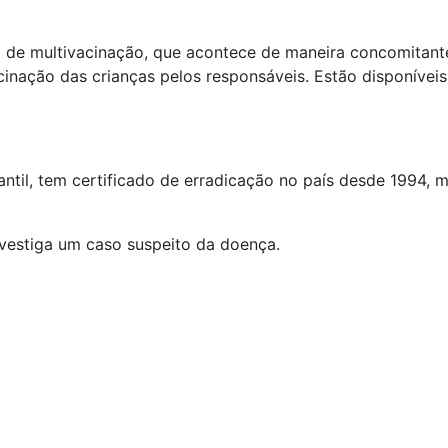
de multivacinação, que acontece de maneira concomitante
acinação das crianças pelos responsáveis. Estão disponíve
til, tem certificado de erradicação no país desde 1994, m
nvestiga um caso suspeito da doença.
nger
il
hare