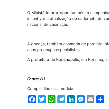
O Ministério prorrogou também a campanha 
incentivar a atualização de caderneta de v
nacional de vacinação.
A doença, também chamada de paralisia infan
anos preocupa especialistas.
A prefeitura de Rorainópolis, em Roraima, i
Fonte: G1
Compartilhe essa notícia
Facebook
Twitter
WhatsApp
Telegram
LinkedIn
Messe
Ema
S