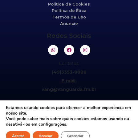
Política de Cookies
Política de Ética
Termos de Uso
Anuncie
Redes Sociais
Contatos:
(49)3353-8888
E-mail:
vang@vanguarda.fm.br
Estamos usando cookies para oferecer a melhor experiência em
nosso site.
Você pode saber mais sobre quais cookies estamos usando ou
desativá-los em
configurações
.
Aceitar
©2021 Vanguarda 95,5fm. Todos os direitos reservados.
Recusar
Gerenciar