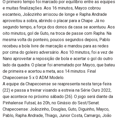
O primeiro tempo foi marcado por equilíbrio entre as equipes
e muitas finalizações. Aos 16 minutos, Mayco cobrou
escanteio, Joãozinho arriscou de longe e Rapha Andrade
aproveitou a sobra, abrindo o placar para a Chape. Já no
segundo tempo, a força dos donos da casa se acentuou. Aos
oito minutos, gol de Guto, na troca de passe com Rapha. Na
mesma volta do ponteiro, poucos segundos depois, Pablo
recebeu a bola livre de marcação e mandou para as redes
por cima do goleiro adversário. Aos 10 minutos, foi a vez de
Nano aproveitar a reposição de bola e acertar o gol do outro
lado da quadra. O placar foi arrematado por Mayco, que bateu
de primeira e acertou a meta, aos 14 minutos. Final
Chapecoense 5 x 0 ADM Modelo.
A equipe da Chapecoense se reapresenta nesta terça-feira
(22) e passa a treinar visando a estreia na Série Ouro 2022,
que acontece no próximo sábado (26). O jogo será diante da
Pinhalense Futsal, às 20h, no Ginásio do Sest/Senat.
Chapecoense: Joãozinho, Douglas, Guto, Diguinho, Mayco,
Pablo, Rapha Andrade, Thiago, Junior Costa, Camargo, João