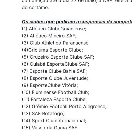
competição até o dia 27 de maio, a CBF reitera 
do certame.
Os clubes que pediram a suspensão da competi
(1) Atlético ClubeGoianiense;
(2) Atlético Mineiro SAF;
(3) Club Athletico Paranaense;
(4)Criciúma Esporte Clube;
(5) Cruzeiro Esporte Clube SAF;
(6) Cuiabá EsporteClube SAF;
(7) Esporte Clube Bahia SAF;
(8) Esporte Clube Juventude;
(9) EsporteClube Vitória;
(10) Fluminense Football Club;
(11) Fortaleza Esporte Clube;
(12) Grêmio Football Porto Alegrense;
(13) SAF Botafogo;
(14) Sport ClubInternacional;
(15) Vasco da Gama SAF.