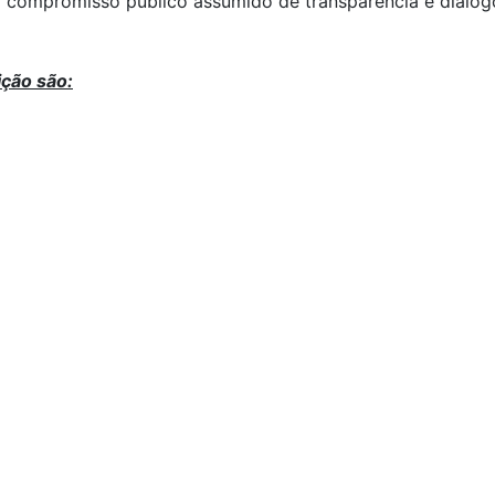
o compromisso público assumido de transparência e diálog
ção são: