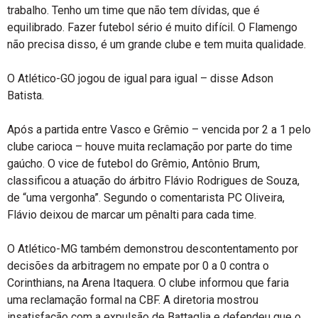
trabalho. Tenho um time que não tem dívidas, que é
equilibrado. Fazer futebol sério é muito difícil. O Flamengo
não precisa disso, é um grande clube e tem muita qualidade.
O Atlético-GO jogou de igual para igual – disse Adson
Batista.
Após a partida entre Vasco e Grêmio – vencida por 2 a 1 pelo
clube carioca – houve muita reclamação por parte do time
gaúcho. O vice de futebol do Grêmio, Antônio Brum,
classificou a atuação do árbitro Flávio Rodrigues de Souza,
de “uma vergonha”. Segundo o comentarista PC Oliveira,
Flávio deixou de marcar um pênalti para cada time.
O Atlético-MG também demonstrou descontentamento por
decisões da arbitragem no empate por 0 a 0 contra o
Corinthians, na Arena Itaquera. O clube informou que faria
uma reclamação formal na CBF. A diretoria mostrou
insatisfação com a expulsão de Battaglia e defendeu que o