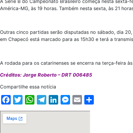
A Série B do Campeonato Brasileiro começa nesta sexta-fe
América-MG, às 19 horas. Também nesta sexta, às 21 horas, 
Outras cinco partidas serão disputadas no sábado, dia 20,
em Chapecó está marcado para as 15h30 e terá a transmi
A rodada para os catarinenses se encerra na terça-feira à
Créditos: Jorge Roberto – DRT 006485
Compartilhe essa notícia
Facebook
Twitter
WhatsApp
Telegram
LinkedIn
Messenger
Email
Share