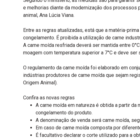
Segundo o ministério, as medidas são para garantir s
e melhorias diante da modernização dos processos pr
animal, Ana Lúcia Viana.
Entre as regras atualizadas, está que a matéria-pri
congelamento. É proibida a utilização de carne indus
A carne moída resfriada deverá ser mantida entre 0°
moagem com temperatura superior a 7°C e deve ser 
O regulamento da carne moída foi elaborado em conj
indústrias produtores de carne moída que sejam regi
Origem Animal).
Confira as novas regras
A carne moída em natureza é obtida a partir 
congelamento do produto.
A denominação de venda será carne moída, segu
Em caso de carne moída composta por diferent
É facultativo declarar o corte utilizado para 