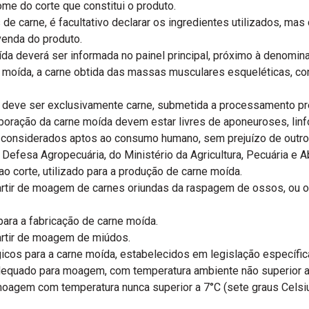
me do corte que constitui o produto.
de carne, é facultativo declarar os ingredientes utilizados, mas 
enda do produto.
a deverá ser informada no painel principal, próximo à denomin
ne moída, a carne obtida das massas musculares esqueléticas, c
a deve ser exclusivamente carne, submetida a processamento pr
boração da carne moída devem estar livres de aponeuroses, linf
 considerados aptos ao consumo humano, sem prejuízo de outro
Defesa Agropecuária, do Ministério da Agricultura, Pecuária e 
o corte, utilizado para a produção de carne moída.
artir de moagem de carnes oriundas da raspagem de ossos, ou 
 para a fabricação de carne moída.
artir de moagem de miúdos.
cos para a carne moída, estabelecidos em legislação específic
dequado para moagem, com temperatura ambiente não superior a 
oagem com temperatura nunca superior a 7°C (sete graus Celsi