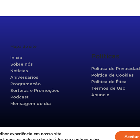
r
re
Mapa do site
Políticas
Início
Sobre nós
Política de Privacida
Notícias
Política de Cookies
Aniversários
Política de Ética
Programação
Termos de Uso
Sorteios e Promoções
Anuncie
Podcast
Mensagem do dia
hor experiência em nosso site.
©2021 Vanguarda 95,5fm. Todos os direitos reservados.
Aceitar
 estamos usando ou desativá-los em
configurações
.