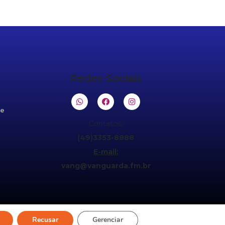
Redes Sociais
de
Contatos:
(49)3353-8888
E-mail:
vang@vanguarda.fm.br
Recusar
Gerenciar