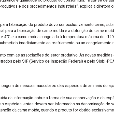
egurança e qualidade do produto ao consumidor. “Trata-se de at
odutivos e dos procedimentos industriais”, explica a diretora
ma para fabricação do produto deve ser exclusivamente carne, s
trial para a fabricação de carne moída e a obtenção de carne mo
C e 4°C e a carne moída congelada à temperatura máxima de -12°
submetido imediatamente ao resfriamento ou ao congelamento r
unto com as associações do setor produtivo. As novas medidas
strados pelo SIF (Serviço de Inspeção Federal) e pelo Sisbi-PO
da moagem de massas musculares das espécies de animais de aço
ida da informação sobre a forma de sua conservação e da espéci
es espécies, estas devem ser informadas na denominação de v
a obtenção da carne moída, quando o produto for obtido exclusiv