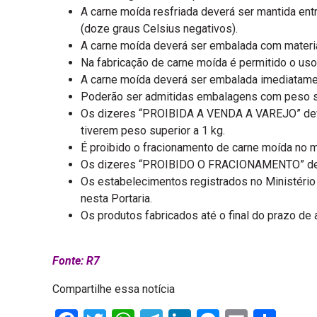
A carne moída resfriada deverá ser mantida ent
(doze graus Celsius negativos).
A carne moída deverá ser embalada com materi
Na fabricação de carne moída é permitido o uso
A carne moída deverá ser embalada imediatame
Poderão ser admitidas embalagens com peso sup
Os dizeres “PROIBIDA A VENDA A VAREJO” dever
tiverem peso superior a 1 kg.
É proibido o fracionamento de carne moída no m
Os dizeres “PROIBIDO O FRACIONAMENTO” deverã
Os estabelecimentos registrados no Ministério
nesta Portaria.
Os produtos fabricados até o final do prazo de 
Fonte: R7
Compartilhe essa notícia