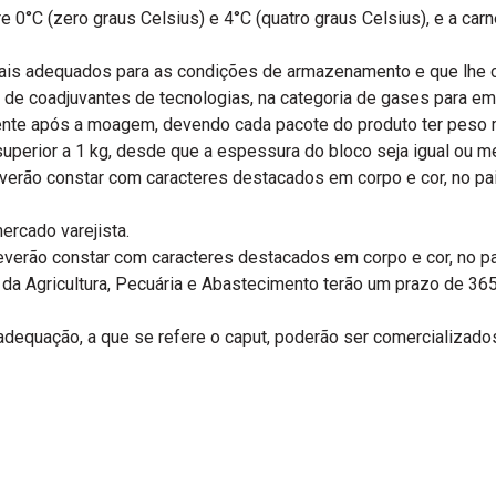
re 0°C (zero graus Celsius) e 4°C (quatro graus Celsius), e a c
ais adequados para as condições de armazenamento e que lhe c
 de coadjuvantes de tecnologias, na categoria de gases para em
nte após a moagem, devendo cada pacote do produto ter peso 
erior a 1 kg, desde que a espessura do bloco seja igual ou me
ão constar com caracteres destacados em corpo e cor, no pain
ercado varejista.
o constar com caracteres destacados em corpo e cor, no paine
 da Agricultura, Pecuária e Abastecimento terão um prazo de 3
adequação, a que se refere o caput, poderão ser comercializados