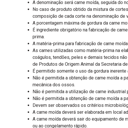
A denominação será carne moída, seguida do no
No caso de produto obtido da mistura de cortes 
composição de cada corte na denominação de v
A porcentagem máxima de gordura da carne moíd
É ingrediente obrigatório na fabricação de car
prima.
A matéria-prima para fabricação de carne moíd
As carnes utilizadas como matéria-prima na ela
coágulos, tendões, peles e demais tecidos não
de Produtos de Origem Animal da Secretaria de 
É permitido somente o uso da gordura inerente a
Não é permitida a obtenção de carne moída a p
mecânica dos ossos.
Não é permitida a utilização de carne industrial
Não é permitida a obtenção de carne moída a p
Devem ser observados os critérios microbiológi
A carne moída deverá ser elaborada em local a
A carne moída deverá sair do equipamento de m
ou ao congelamento rápido.