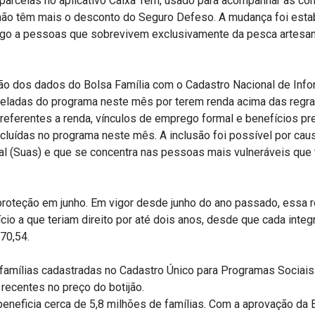
parcelas no aplicativo Caixa Tem, usado para acompanhar as con
ia não têm mais o desconto do Seguro Defeso. A mudança foi esta
go a pessoas que sobrevivem exclusivamente da pesca artesana
ação dos dados do Bolsa Família com o Cadastro Nacional de In
celadas do programa neste mês por terem renda acima das regra
referentes a renda, vínculos de emprego formal e benefícios pr
luídas no programa neste mês. A inclusão foi possível por caus
al (Suas) e que se concentra nas pessoas mais vulneráveis que
 proteção em junho. Em vigor desde junho do ano passado, essa
 a que teriam direito por até dois anos, desde que cada integr
70,54.
 famílias cadastradas no Cadastro Único para Programas Sociais 
recentes no preço do botijão.
eneficia cerca de 5,8 milhões de famílias. Com a aprovação da 