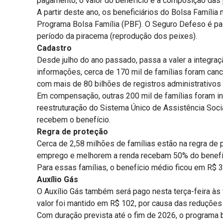
pagamento, o valor do benefício e a composição das 
A partir deste ano, os beneficiários do Bolsa Famíl
Programa Bolsa Família (PBF). O Seguro Defeso é pa
período da piracema (reprodução dos peixes).
Cadastro
Desde julho do ano passado, passa a valer a integr
informações, cerca de 170 mil de famílias foram can
com mais de 80 bilhões de registros administrativos 
Em compensação, outras 200 mil de famílias foram inc
reestruturação do Sistema Único de Assistência Soci
recebem o benefício.
Regra de proteção
Cerca de 2,58 milhões de famílias estão na regra de
emprego e melhorem a renda recebam 50% do benefício
Para essas famílias, o benefício médio ficou em R$ 3
Auxílio Gás
O Auxílio Gás também será pago nesta terça-feira às
valor foi mantido em R$ 102, por causa das reduções 
Com duração prevista até o fim de 2026, o programa b