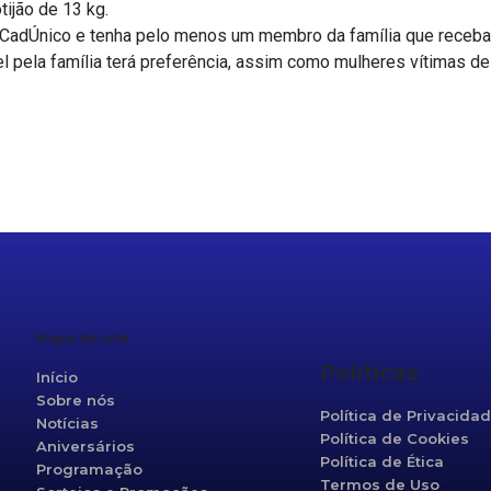
ijão de 13 kg.
 CadÚnico e tenha pelo menos um membro da família que receba 
l pela família terá preferência, assim como mulheres vítimas de
r
re
Mapa do site
Políticas
Início
Sobre nós
Política de Privacida
Notícias
Política de Cookies
Aniversários
Política de Ética
Programação
Termos de Uso