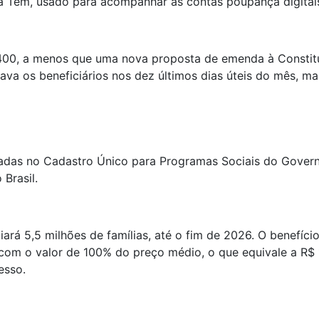
ixa Tem, usado para acompanhar as contas poupança digitai
R$ 400, a menos que uma nova proposta de emenda à Constit
ava os beneficiários nos dez últimos dias úteis do mês, m
radas no Cadastro Único para Programas Sociais do Governo
 Brasil.
rá 5,5 milhões de famílias, até o fim de 2026. O benefíci
 com o valor de 100% do preço médio, o que equivale a R$ 
esso.