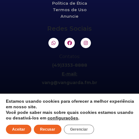
Política de Ética
Termos de Uso
Anuncie
Redes Sociais
Contatos:
(49)3353-8888
E-mail:
vang@vanguarda.fm.br
Estamos usando cookies para oferecer a melhor experiência
em nosso site.
Você pode saber mais sobre quais cookies estamos usando
ou desativá-los em
configurações
.
©2021 Vanguarda 95,5fm. Todos os direitos reservados.
Aceitar
Recusar
Gerenciar