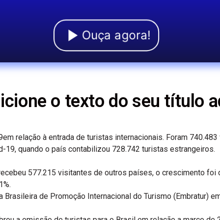
Ouça agora!
icione o texto do seu título a
em relação à entrada de turistas internacionais. Foram 740.483 
d-19, quando o país contabilizou 728.742 turistas estrangeiros.
ecebeu 577.215 visitantes de outros países, o crescimento fo
,1%.
ia Brasileira de Promoção Internacional do Turismo (Embratur) e
brou a emissão de turistas para o Brasil em relação a março de