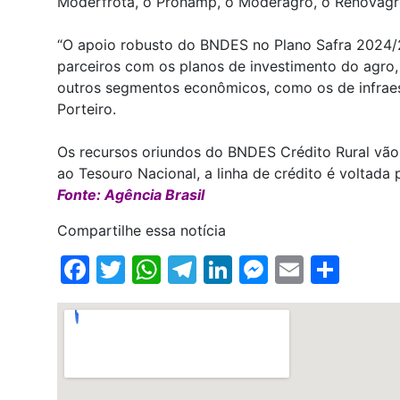
Moderfrota, o Pronamp, o Moderagro, o Renovagr
“O apoio robusto do BNDES no Plano Safra 2024/
parceiros com os planos de investimento do agro,
outros segmentos econômicos, como os de infraest
Porteiro.
Os recursos oriundos do BNDES Crédito Rural vão 
ao Tesouro Nacional, a linha de crédito é voltada 
Fonte: Agência Brasil
Compartilhe essa notícia
Facebook
Twitter
WhatsApp
Telegram
LinkedIn
Messenge
Email
Shar