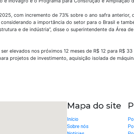
o e Inovagro e o Programa para Construção e Ampliação 
2025, com incremento de 73% sobre o ano safra anterior
 considerando a importância do setor para o Brasil e tam
rutura e de indústria”, disse o superintendente da Área d
ser elevados nos próximos 12 meses de R$ 12 para R$ 33 b
para projetos de investimento, aquisição isolada de máquin
r
e
Mapa do site
P
Início
Pol
Sobre nós
Po
Notícias
Pol