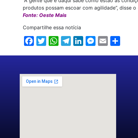
“A gente que é daqui sabe como estão as condiçõ
produtos possam escoar com agilidade”, disse o 
Fonte: Oeste Mais
Compartilhe essa notícia
Facebook
Twitter
WhatsApp
Telegram
LinkedIn
Messenge
Email
Sha