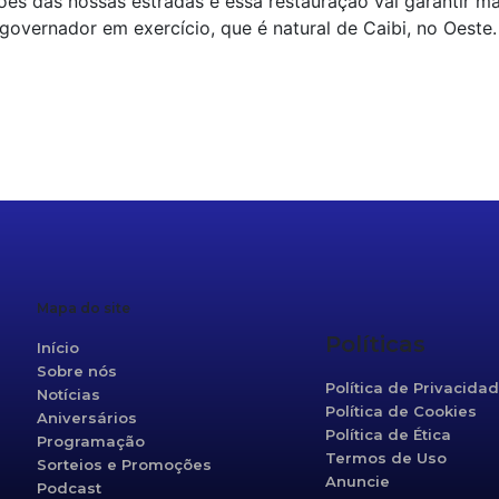
es das nossas estradas e essa restauração vai garantir ma
governador em exercício, que é natural de Caibi, no Oeste.
r
re
Mapa do site
Políticas
Início
Sobre nós
Política de Privacida
Notícias
Política de Cookies
Aniversários
Política de Ética
Programação
Termos de Uso
Sorteios e Promoções
Anuncie
Podcast