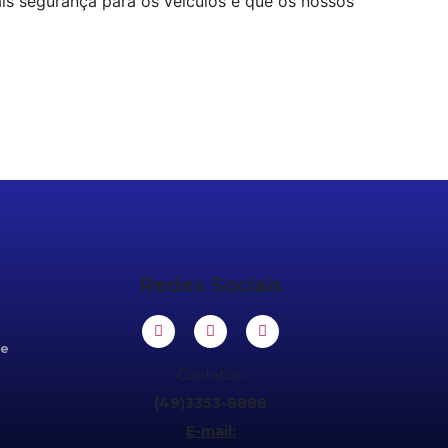
is segurança para os veículos e que os nossos
Redes Sociais
de
Contatos:
(49)3353-8888
E-mail: