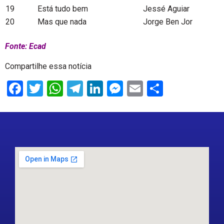
19
Está tudo bem
Jessé Aguiar
20
Mas que nada
Jorge Ben Jor
Fonte: Ecad
Compartilhe essa notícia
Facebook
Twitter
WhatsApp
Telegram
LinkedIn
Messenger
Email
Share