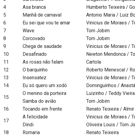
4
Asa branca
Humberto Teixeira / G
5
Manhã de carnaval
Antonio Maria / Luiz B
6
Eu sei que vou te amar
Vinicius de Moraes / 
7
Wave
Tom Jobim
8
Corcovado
Tom Jobim
9
Chega de saudade
Vinicius de Moraes / 
10
Desafinado
Newton Mendonca / T
11
As rosas não falam
Cartola
12
O barquinho
Roberto Menescal / Ro
13
Insensatez
Vinicius de Moraes / 
14
Eu só quero um xodó
Dominguinhos / Anastá
O menino da porteira
Luizinho / Teddy Vieira
15
Samba do avião
Tom Jobim
16
Tocando em frente
Renato Teixeira / Almir
A felicidade
Vinicius de Moraes / 
17
Dindi
Oliveira Louis / Tom J
18
Romaria
Renato Teixeira