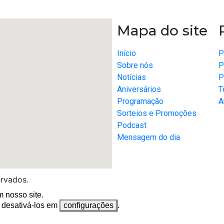
Mapa do site
Início
P
Sobre nós
P
Notícias
P
Aniversários
T
Programação
A
Sorteios e Promoções
Podcast
Mensagem do dia
ervados.
 nosso site.
 desativá-los em
configurações
.