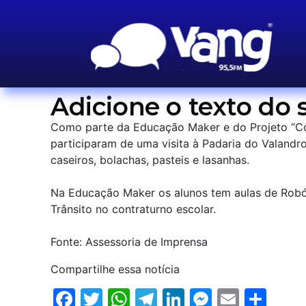
Adicione o texto do s
Como parte da Educação Maker e do Projeto “Co
participaram de uma visita à Padaria do Valandr
caseiros, bolachas, pasteis e lasanhas.
Na Educação Maker os alunos tem aulas de Robó
Trânsito no contraturno escolar.
Fonte: Assessoria de Imprensa
Compartilhe essa notícia
Facebook
Twitter
WhatsApp
Telegram
LinkedIn
Messenge
Email
Sha