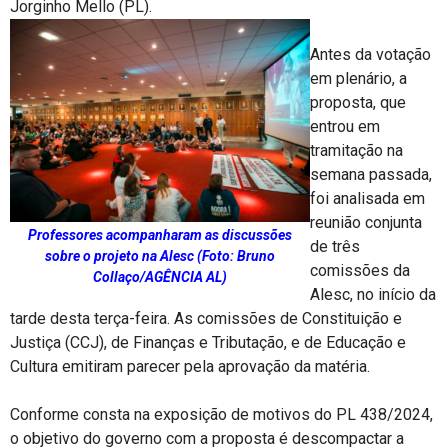
Jorginho Mello (PL).
Antes da votação
em plenário, a
proposta, que
entrou em
tramitação na
semana passada,
foi analisada em
reunião conjunta
Professores acompanharam as discussões
de três
sobre o projeto na Alesc (Foto: Bruno
comissões da
Collaço/AGÊNCIA AL)
Alesc, no início da
tarde desta terça-feira. As comissões de Constituição e
Justiça (CCJ), de Finanças e Tributação, e de Educação e
Cultura emitiram parecer pela aprovação da matéria.
Conforme consta na exposição de motivos do PL 438/2024,
o objetivo do governo com a proposta é descompactar a