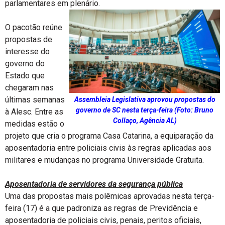
parlamentares em plenário.
O pacotão reúne
propostas de
interesse do
governo do
Estado que
chegaram nas
últimas semanas
Assembleia Legislativa aprovou propostas do
governo de SC nesta terça-feira (Foto: Bruno
à Alesc. Entre as
Collaço, Agência AL)
medidas estão o
projeto que cria o programa Casa Catarina, a equiparação da
aposentadoria entre policiais civis às regras aplicadas aos
militares e mudanças no programa Universidade Gratuita.
Aposentadoria de servidores da segurança pública
Uma das propostas mais polêmicas aprovadas nesta terça-
feira (17) é a que padroniza as regras de Previdência e
aposentadoria de policiais civis, penais, peritos oficiais,