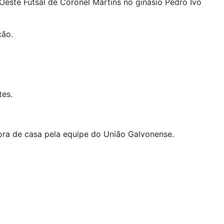
este Futsal de Coronel Martins no ginásio Pedro Ivo
ção.
tes.
fora de casa pela equipe do União Galvonense.