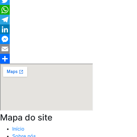
Facebook
Twitter
WhatsApp
Telegram
LinkedIn
Messenger
Email
Share
Mapa do site
Início
Sobre nós