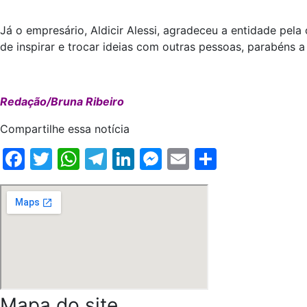
Já o empresário, Aldicir Alessi, agradeceu a entidade pela 
de inspirar e trocar ideias com outras pessoas, parabéns a e
Redação/Bruna Ribeiro
Compartilhe essa notícia
Facebook
Twitter
WhatsApp
Telegram
LinkedIn
Messenger
Email
Share
Mapa do site