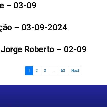
e – 03-09
ição – 03-09-2024
 Jorge Roberto – 02-09
1
2
3
...
63
Next