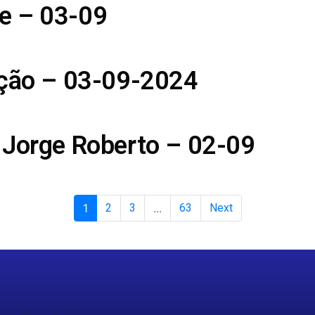
e – 03-09
ição – 03-09-2024
 Jorge Roberto – 02-09
1
2
3
...
63
Next