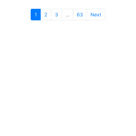
1
2
3
...
63
Next