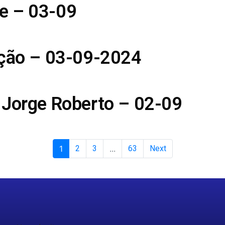
e – 03-09
ição – 03-09-2024
 Jorge Roberto – 02-09
1
2
3
...
63
Next