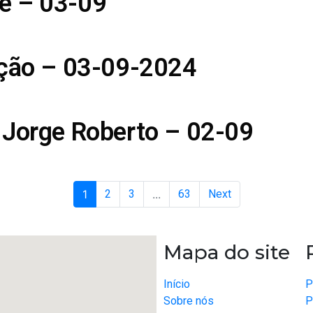
e – 03-09
ição – 03-09-2024
 Jorge Roberto – 02-09
1
2
3
...
63
Next
Mapa do site
Início
P
Sobre nós
P