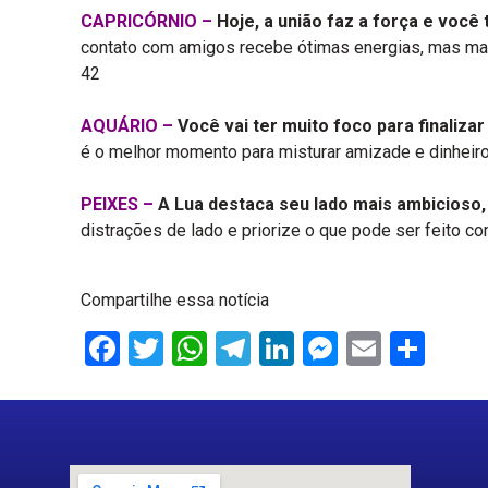
CAPRICÓRNIO –
Hoje, a união faz a força e você 
contato com amigos recebe ótimas energias, mas ma
42
AQUÁRIO –
Você vai ter muito foco para finaliza
é o melhor momento para misturar amizade e dinheiro
PEIXES –
A Lua destaca seu lado mais ambicioso,
distrações de lado e priorize o que pode ser feito co
Compartilhe essa notícia
Facebook
Twitter
WhatsApp
Telegram
LinkedIn
Messenge
Email
Sha