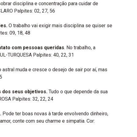
sobrar disciplina e concentração para cuidar de
volume.
CLARO Palpites: 02, 27, 56
les.
O trabalho vai exigir mais disciplina se quiser se
es: 09, 18, 48
ntato com pessoas queridas
. No trabalho, a
 AZUL-TURQUESA Palpites: 40, 22, 31
o astral muda e cresce o desejo de sair por aí, mas
5
s dos seus objetivos.
Tudo o que depende da sua
ROSA Palpites: 32, 22, 24
.
Pode ter boas novas à tarde envolvendo dinheiro,
amor, conte com seu charme e simpatia. Cor: