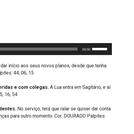
Use
00:00
as
setas
a dar início aos seus novos planos, desde que tenha
para
ites: 44, 06, 15
cima
ou
eridas e com colegas.
A Lua entra em Sagitário, e aí
para
, 16, 54
baixo
para
dentes.
No serviço, terá que ralar se quiser dar conta
aumentar
ranças para outro momento. Cor: DOURADO Palpites:
ou
diminuir
o