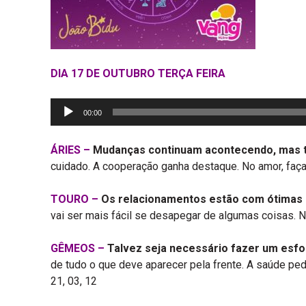
DIA 17 DE OUTUBRO TERÇA FEIRA
Tocador
00:00
de
áudio
ÁRIES –
Mudanças continuam acontecendo, mas tud
cuidado. A cooperação ganha destaque. No amor, faça 
TOURO –
Os relacionamentos estão com ótimas e
vai ser mais fácil se desapegar de algumas coisas. 
GÊMEOS –
Talvez seja necessário fazer um esfo
de tudo o que deve aparecer pela frente. A saúde p
21, 03, 12