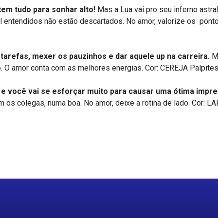
tem tudo para sonhar alto!
Mas a Lua vai pro seu inferno astra
l entendidos não estão descartados. No amor, valorize os pon
r tarefas, mexer os pauzinhos e dar aquele up na carreira.
Ma
. O amor conta com as melhores energias. Cor: CEREJA Palpites:
 e você vai se esforçar muito para causar uma ótima impr
m os colegas, numa boa. No amor, deixe a rotina de lado. Cor: L
r
re