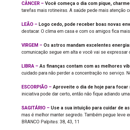
CÂNCER –
Você começa o dia com pique, charme 
tarefas mais rotineiras. A saúde pede mais atenção c
LEÃO –
Logo cedo, pode receber boas novas envol
destacar. O clima em casa e com os amigos fica mais
VIRGEM –
Os astros mandam excelentes energias
comunicação segue em alta e você vai se expressar co
LIBRA –
As finanças contam com as melhores vibe
cuidado para não perder a concentração no serviço. No
ESCORPIÃO –
Aproveite o dia de hoje para focar
iniciativa pode dar certo, então não fique adiando um
SAGITÁRIO –
Use a sua intuição para cuidar de as
mas é melhor manter segredo. Também pegue leve em c
BRANCO Palpites: 38, 43, 11