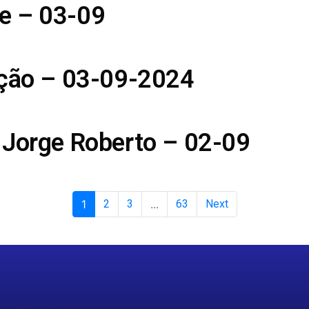
e – 03-09
ição – 03-09-2024
 Jorge Roberto – 02-09
1
2
3
...
63
Next